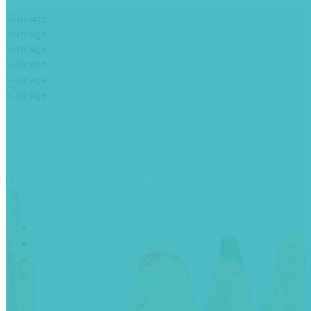
Kontaktujte nás
Telefón: +421 908 998 555
Email: nobela.zus@gmail.com
Adresa: Michalská 12, 060 01 Kežmarok
Pracovná doba: Pon - Pia: 8:00 - 15:30 hod.