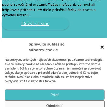
pod ich zručnými prstami. Počas maľovania sa nechali
inšpirovať prírodou. Ich diela prinášali farby do života a
vytvárali krásnu...
Dozvi sa viac
Výtvarná hodina v Hrabušiciach
Spravujte súhlas so
súbormi cookie
Naši šikovní výtvarníci z Hrabušíc sa nedávno zapojili do
kreatívnej úlohy na hodine výtvarného odboru. Tento krát
Na poskytovanie tých najlepších skúseností používame technológie,
ako sú súbory cookie na ukladanie a/alebo prístup k informáciám o
sa rozhodli venovať svojim úžasným mamičkám a vytvoriť
zariadení. Súhlas s týmito technológiami nám umožní spracovávať
portréty, ktoré by im vyjadrili svoju lásku a vďačnosť. S
údaje, ako je správanie pri prehliadaní alebo jedinečné ID na tejto
veľkým nadšením sa pustili do práce. Každý študent sa
stránke. Nesúhlas alebo odvolanie súhlasu môže nepriaznivo
snažil zachytiť jedinečnú krásu, osobnosť a lásku, ktorou
ovplyvniť určité vlastnosti a funkcie.
ich mamičky obdarovali....
Dozvi sa viac
Prijať
Odmietnuť