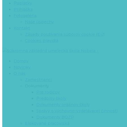
Poplatky
Prihláška
Fotogaléria
Naše úspechy
Kontakt
Zásady používania súborov cookie (EÚ)
Cookies pravidlá
Domov
Novinky
O nás
Zamestnanci
Dokumenty
Pre rodičov
Predpisy školy
Dokumenty orgánov školy
Správy o výchovno-vzdelávacej činnosti
Dokumenty BOZP
Elokované pracoviská