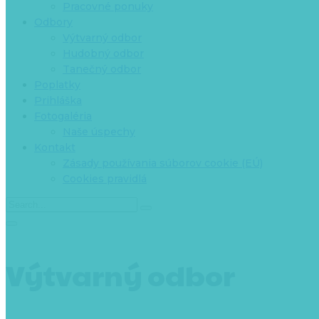
Pracovné ponuky
Odbory
Výtvarný odbor
Hudobný odbor
Tanečný odbor
Poplatky
Prihláška
Fotogaléria
Naše úspechy
Kontakt
Zásady používania súborov cookie (EÚ)
Cookies pravidlá
Výtvarný odbor