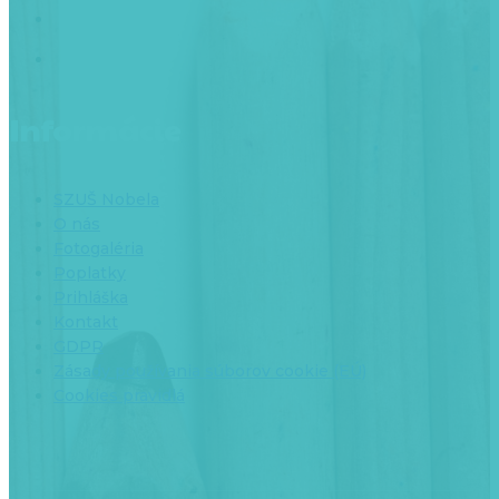
Informácie
SZUŠ Nobela
O nás
Fotogaléria
Poplatky
Prihláška
Kontakt
GDPR
Zásady používania súborov cookie (EÚ)
Cookies pravidlá