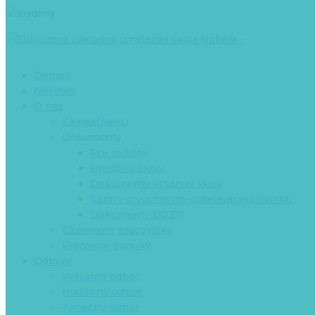
Domov
Novinky
O nás
Zamestnanci
Dokumenty
Pre rodičov
Predpisy školy
Dokumenty orgánov školy
Správy o výchovno-vzdelávacej činnosti
Dokumenty BOZP
Elokované pracoviská
Pracovné ponuky
Odbory
Výtvarný odbor
Hudobný odbor
Tanečný odbor