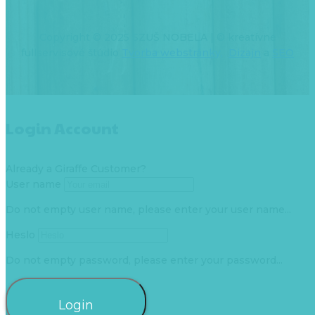
Copyright © 2025 SZUŠ NOBELA | © kreatívne
fullservisové štúdio
Tvorba webstránky,
Dizajn
a
SEO
Login Account
Already a Giraffe Customer?
User name
Do not empty user name, please enter your user name...
Heslo
Do not empty password, please enter your password...
Login