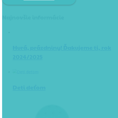
Najnovšie informácie
Hurá, prázdniny! Ďakujeme ti, rok
2024/2025
Deti deťom