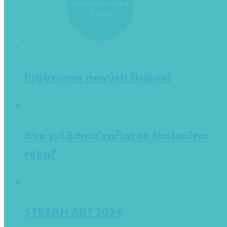
Prijímame nových žiakov!
Ako zvládnuť začiatok školského
roka?
STREAM ART 2024