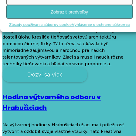
Svetová architektúra v Hrabušiciach
Zobraziť predvoľby
Dnes by som Vám rada povedala niečo o úžasnom projekte,
Zásady používania súborov cookie
Vyhlásenie o ochrane súkromia
ktorý sa uskutočnil v našej škole. Žiaci na výtvarnej hodine
dostali úlohu kresliť a tieňovať svetovú architektúru
pomocou čiernej fixky. Táto téma sa ukázala byť
mimoriadne zaujímavou a náročnou pre našich
talentovaných výtvarníkov. Žiaci sa museli naučiť rôzne
techniky tieňovania a hľadať správne proporcie a...
Dozvi sa viac
Hodina výtvarného odboru v
Hrabučiciach
Na výtvarnej hodine v Hrabušiciach žiaci mali príležitosť
vytvoriť a ozdobiť svoje vlastné vtáčiky. Táto kreatívna