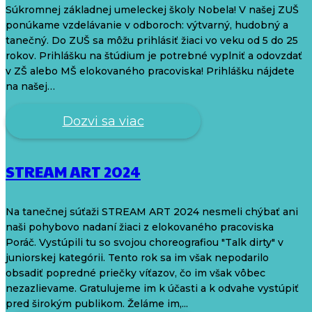
Súkromnej základnej umeleckej školy Nobela! V našej ZUŠ
ponúkame vzdelávanie v odboroch: výtvarný, hudobný a
tanečný. Do ZUŠ sa môžu prihlásiť žiaci vo veku od 5 do 25
rokov. Prihlášku na štúdium je potrebné vyplniť a odovzdať
v ZŠ alebo MŠ elokovaného pracoviska! Prihlášku nájdete
na našej…
Dozvi sa viac
STREAM ART 2024
Na tanečnej súťaži STREAM ART 2024 nesmeli chýbať ani
naši pohybovo nadaní žiaci z elokovaného pracoviska
Poráč. Vystúpili tu so svojou choreografiou "Talk dirty" v
juniorskej kategórii. Tento rok sa im však nepodarilo
obsadiť popredné priečky víťazov, čo im však vôbec
nezazlievame. Gratulujeme im k účasti a k odvahe vystúpiť
pred širokým publikom. Želáme im,...