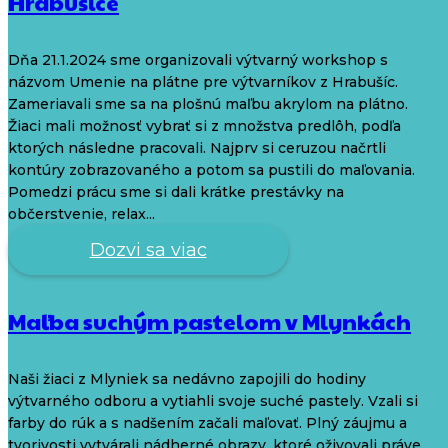
Hrabušice
Dňa 21.1.2024 sme organizovali výtvarný workshop s
názvom Umenie na plátne pre výtvarníkov z Hrabušíc.
Zameriavali sme sa na plošnú maľbu akrylom na plátno.
Žiaci mali možnosť vybrať si z množstva predlôh, podľa
ktorých následne pracovali. Najprv si ceruzou načrtli
kontúry zobrazovaného a potom sa pustili do maľovania.
Pomedzi prácu sme si dali krátke prestávky na
občerstvenie, relax...
Dozvi sa viac
Maľba suchým pastelom v Mlynkách
Naši žiaci z Mlyniek sa nedávno zapojili do hodiny
výtvarného odboru a vytiahli svoje suché pastely. Vzali si
farby do rúk a s nadšením začali maľovať. Plný záujmu a
tvorivosti vytvárali nádherné obrazy, ktoré oživovali práve