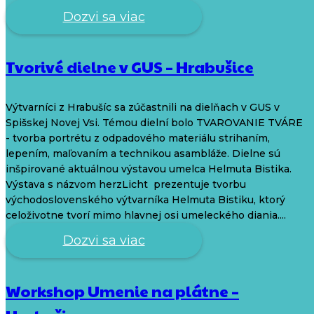
Dozvi sa viac
Tvorivé dielne v GUS – Hrabušice
Výtvarníci z Hrabušíc sa zúčastnili na dielňach v GUS v
Spišskej Novej Vsi. Témou dielní bolo TVAROVANIE TVÁRE
- tvorba portrétu z odpadového materiálu strihaním,
lepením, maľovaním a technikou asambláže. Dielne sú
inšpirované aktuálnou výstavou umelca Helmuta Bistika.
Výstava s názvom herzLicht prezentuje tvorbu
východoslovenského výtvarníka Helmuta Bistiku, ktorý
celoživotne tvorí mimo hlavnej osi umeleckého diania....
Dozvi sa viac
Workshop Umenie na plátne –