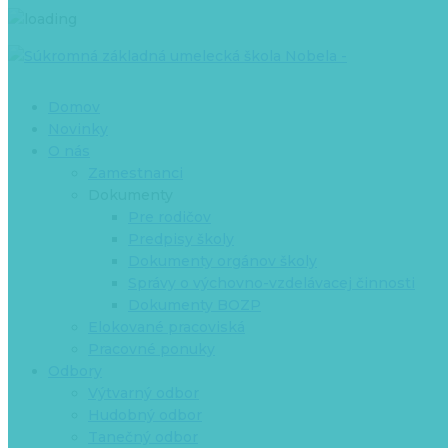
Domov
Novinky
O nás
Zamestnanci
Dokumenty
Pre rodičov
Predpisy školy
Dokumenty orgánov školy
Správy o výchovno-vzdelávacej činnosti
Dokumenty BOZP
Elokované pracoviská
Pracovné ponuky
Odbory
Výtvarný odbor
Hudobný odbor
Tanečný odbor