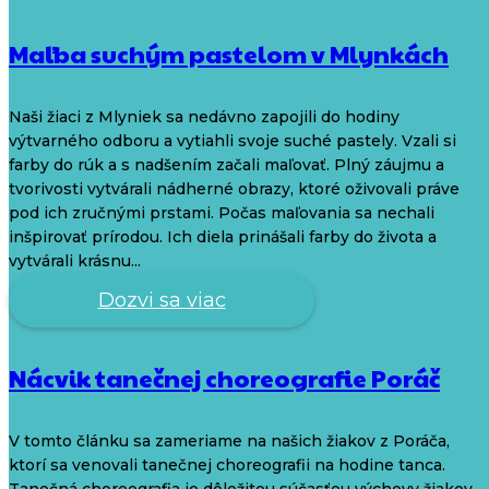
Maľba suchým pastelom v Mlynkách
Naši žiaci z Mlyniek sa nedávno zapojili do hodiny
výtvarného odboru a vytiahli svoje suché pastely. Vzali si
farby do rúk a s nadšením začali maľovať. Plný záujmu a
tvorivosti vytvárali nádherné obrazy, ktoré oživovali práve
pod ich zručnými prstami. Počas maľovania sa nechali
inšpirovať prírodou. Ich diela prinášali farby do života a
vytvárali krásnu...
Dozvi sa viac
Nácvik tanečnej choreografie Poráč
V tomto článku sa zameriame na našich žiakov z Poráča,
ktorí sa venovali tanečnej choreografii na hodine tanca.