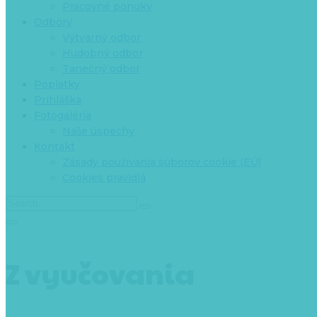
Pracovné ponuky
Odbory
Výtvarný odbor
Hudobný odbor
Tanečný odbor
Poplatky
Prihláška
Fotogaléria
Naše úspechy
Kontakt
Zásady používania súborov cookie (EÚ)
Cookies pravidlá
Z vyučovania