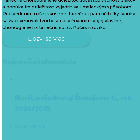
Tanečná choreografia je dôležitou súčasťou výchovy žiakov
a ponúka im príležitosť vyjadriť sa umeleckým spôsobom.
Pod vedením našej skúsenej tanečnej pani učiteľky Ivanky
sa žiaci venovali tvorbe a nacvičovaniu svojej vlastnej
choreografie na tanečnú súťaž. Počas nácviku ...
Dozvi sa viac
Najnovšie informácie
Hurá, prázdniny! Ďakujeme ti, rok
2024/2025