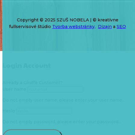
Copyright © 2025 SZUŠ NOBELA | © kreatívne
fullservisové štúdio
Tvorba webstránky,
Dizajn
a
SEO
Login Account
Already a Giraffe Customer?
User name
Do not empty user name, please enter your user name...
Heslo
Do not empty password, please enter your password...