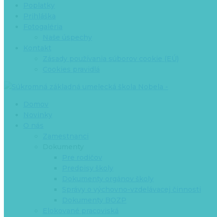
Poplatky
Prihláška
Fotogaléria
Naše úspechy
Kontakt
Zásady používania súborov cookie (EÚ)
Cookies pravidlá
Domov
Novinky
O nás
Zamestnanci
Dokumenty
Pre rodičov
Predpisy školy
Dokumenty orgánov školy
Správy o výchovno-vzdelávacej činnosti
Dokumenty BOZP
Elokované pracoviská