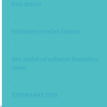
Deti deťom
Prijímame nových žiakov!
Ako zvládnuť začiatok školského
roka?
STREAM ART 2024